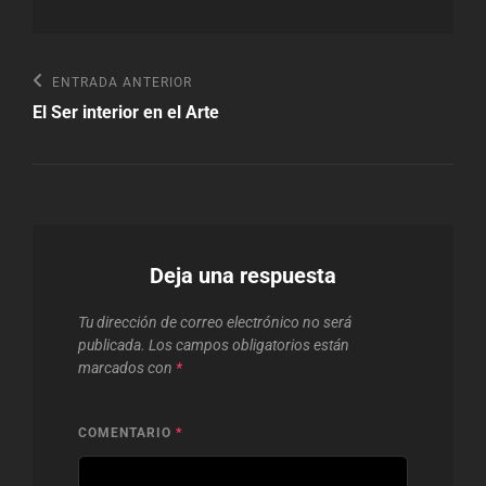
Navegación
Entrada
ENTRADA ANTERIOR
anterior
de
El Ser interior en el Arte
entradas
Deja una respuesta
Tu dirección de correo electrónico no será
publicada.
Los campos obligatorios están
marcados con
*
COMENTARIO
*