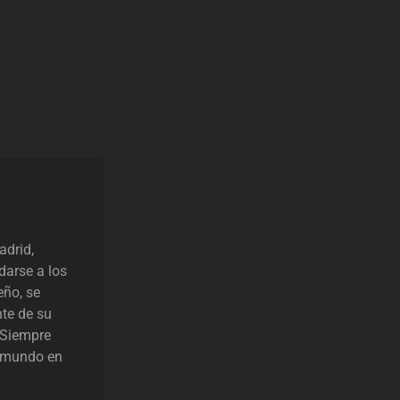
adrid,
darse a los
eño, se
nte de su
. Siempre
l mundo en