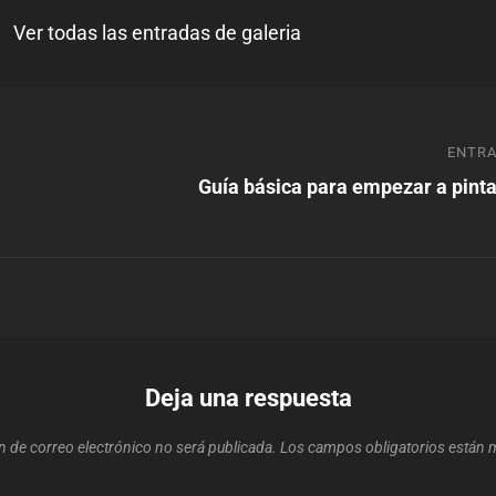
Ver todas las entradas de galeria
ón
Entrada
ENTRA
siguiente
Guía básica para empezar a pinta
Deja una respuesta
n de correo electrónico no será publicada.
Los campos obligatorios están