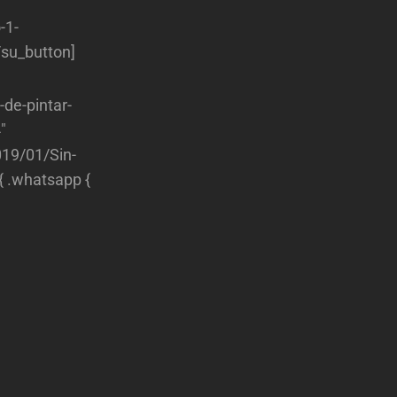
-1-
su_button]
-de-pintar-
″
019/01/Sin-
{ .whatsapp {