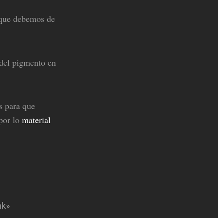
 que debemos de
 del pigmento en
s para que
por lo
material
nk»