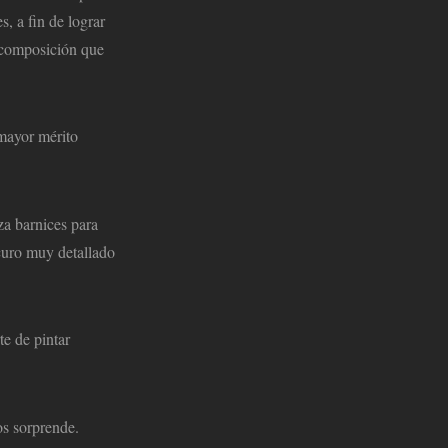
s, a fin de lograr
a composición que
 mayor mérito
za barnices para
curo muy detallado
te de pintar
os sorprende.