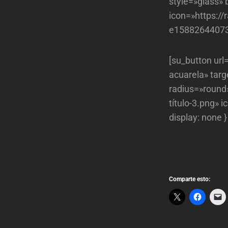
style=»glass»
icon=»https://
e158826440738
[su_button url
acuarela» tar
radius=»round
título-3.png» 
display: none 
Comparte esto: