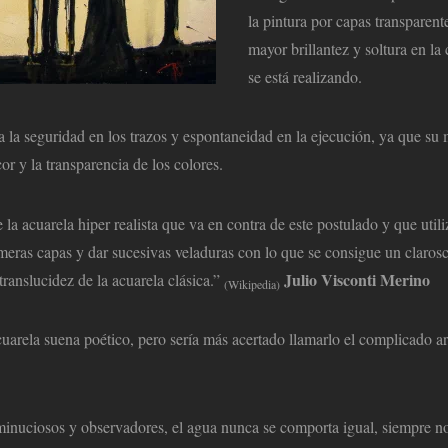
la pintura por capas transparente
mayor brillantez y soltura en l
se está realizando.
ta la seguridad en los trazos y espontaneidad en la ejecución, ya que su
cor y la transparencia de los colores.
 la acuarela hiper realista que va en contra de este postulado y que utili
meras capas y dar sucesivas veladuras con lo que se consigue un claros
Julio Visconti Merino
translucidez de la acuarela clásica.”
(Wikipedia)
acuarela suena poético, pero sería más acertado llamarlo el complicado ar
inuciosos y observadores, el agua nunca se comporta igual, siempre n