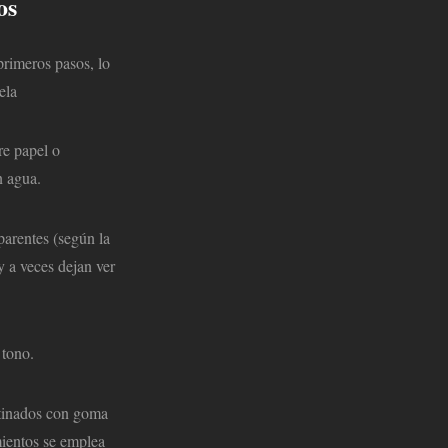
os
 primeros pasos, lo
ela
re papel o
n agua.
parentes (según la
y a veces dejan ver
 tono.
tinados con goma
mientos se emplea