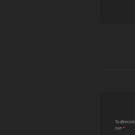
Navegaci
de
entradas
Tu direcció
con
*