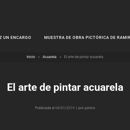
Z UN ENCARGO
MUESTRA DE OBRA PICTÓRICA DE RAMI
Inicio
>
Acuarela
>
El arte de pintar acuarela
El arte de pintar acuarela
Byline
Publicada el
04/01/2019
|
por
galeria