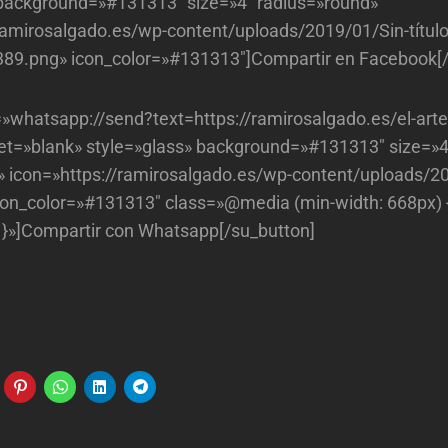
 background=»#131313″ size=»4″ radius=»round»
ramirosalgado.es/wp-content/uploads/2019/01/Sin-título
9.png» icon_color=»#131313″]Compartir en Facebook[/
=»whatsapp://send?text=https://ramirosalgado.es/el-arte
get=»blank» style=»glass» background=»#131313″ size=»4
» icon=»https://ramirosalgado.es/wp-content/uploads/2
icon_color=»#131313″ class=»@media (min-width: 668px) 
} }»]Compartir con Whatsapp[/su_button]