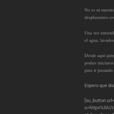
No es ni nuestr
desplazarnos con
Una vez entiend
el agua, lavado
Desde aquí quie
podais iniciaro
para ir pasando
Espero que dis
[su_button ur
u=https%3A//ra